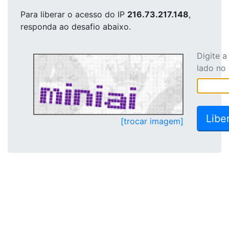
Para liberar o acesso
do IP
216.73.217.148
,
responda ao desafio abaixo.
Digite 
lado no
[trocar imagem]