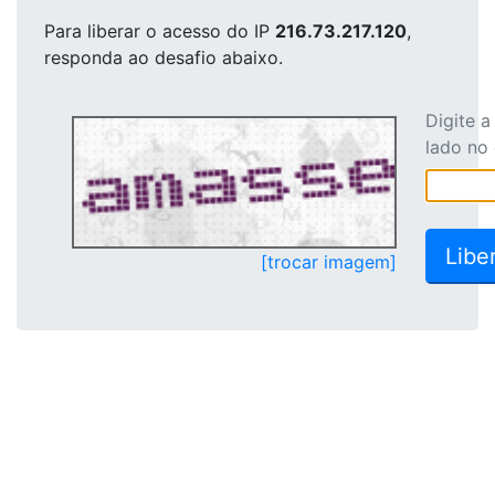
Para liberar o acesso
do IP
216.73.217.120
,
responda ao desafio abaixo.
Digite 
lado no
[trocar imagem]